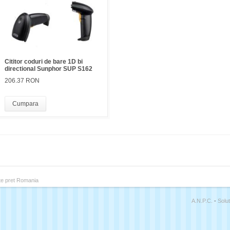
Cititor coduri de bare 1D bi
directional Sunphor SUP S162
206.37 RON
Cumpara
A.N.P.C.
-
Solut