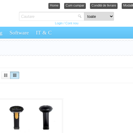
Home
Cum cumpar
Conditii de livrare
Modalit
Login / Cont nou
g
Software
IT & C