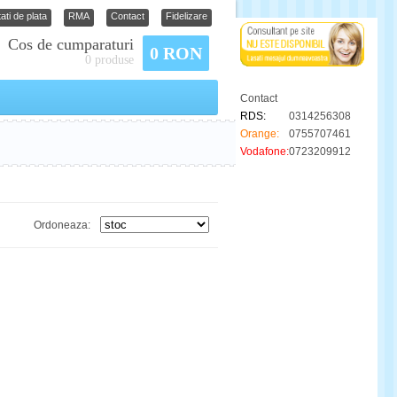
ati de plata
RMA
Contact
Fidelizare
Cos de cumparaturi
0 RON
0 produse
Contact
RDS:
0314256308
Orange:
0755707461
Vodafone:
0723209912
Ordoneaza: