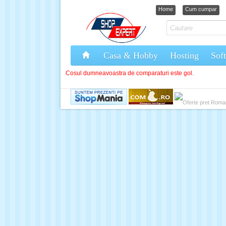
Home
Cum cumpar
Casa & Hobby
Hosting
Sof
Cosul dumneavoastra de comparaturi este gol.