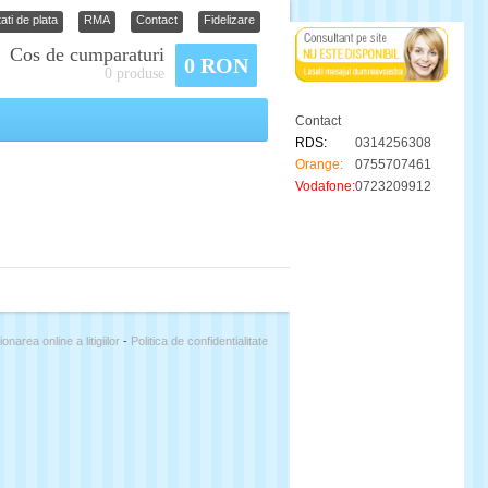
ati de plata
RMA
Contact
Fidelizare
Cos de cumparaturi
0 RON
0 produse
Contact
RDS:
0314256308
Orange:
0755707461
Vodafone:
0723209912
ionarea online a litigiilor
-
Politica de confidentialitate