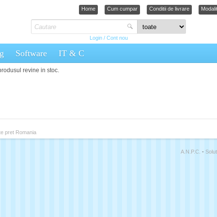
Home
Cum cumpar
Conditii de livrare
Modalit
Login / Cont nou
g
Software
IT & C
rodusul revine in stoc.
A.N.P.C.
-
Solut