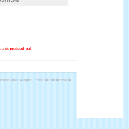
Cloud CRM
fata de produsul real.
ionarea online a litigiilor
-
Politica de confidentialitate