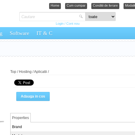
Home
Cum cumpar
Conditii de livrare
Modalit
Login / Cont nou
g
Software
IT & C
Top
/
Hosting
/
Aplicatii
/
Adauga in cos
Properties
Brand