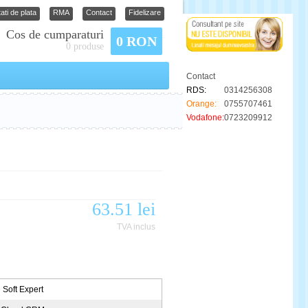
ati de plata
RMA
Contact
Fidelizare
Cos de cumparaturi
0 RON
0 produse
Contact
RDS:
0314256308
Orange:
0755707461
Vodafone:
0723209912
63.51 lei
TVA inclus
Soft Expert