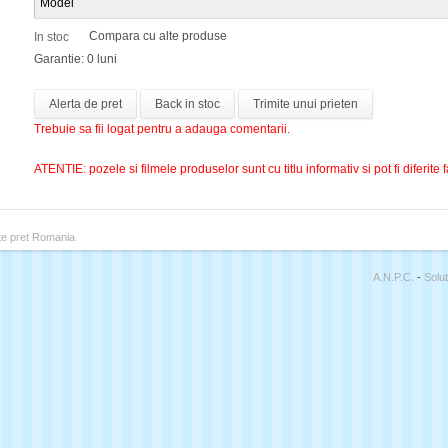
Model
Compara cu alte produse
In stoc
Garantie: 0 luni
Alerta de pret
Back in stoc
Trimite unui prieten
Trebuie sa fii logat pentru a adauga comentarii.
ATENTIE: pozele si filmele produselor sunt cu titlu informativ si pot fi diferite 
A.N.P.C.
-
Solut